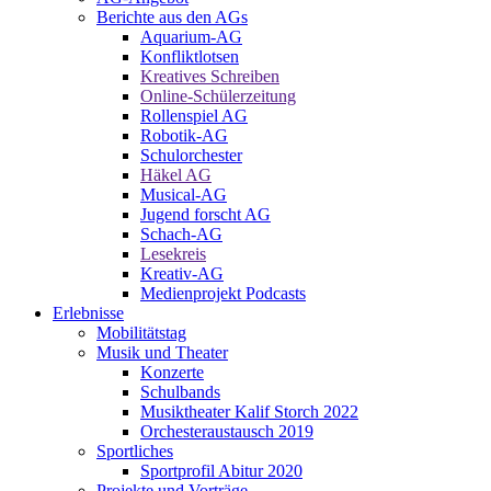
Berichte aus den AGs
Aquarium-AG
Konfliktlotsen
Kreatives Schreiben
Online-Schülerzeitung
Rollenspiel AG
Robotik-AG
Schulorchester
Häkel AG
Musical-AG
Jugend forscht AG
Schach-AG
Lesekreis
Kreativ-AG
Medienprojekt Podcasts
Erlebnisse
Mobilitätstag
Musik und Theater
Konzerte
Schulbands
Musiktheater Kalif Storch 2022
Orchesteraustausch 2019
Sportliches
Sportprofil Abitur 2020
Projekte und Vorträge