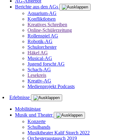
AG-Angebot
Berichte aus den AGs
Aquarium-AG
Konfliktlotsen
Kreatives Schreiben
Online-Schülerzeitung
Rollenspiel AG
Robotik-AG
Schulorchester
Häkel AG
Musical-AG
Jugend forscht AG
Schach-AG
Lesekreis
Kreativ-AG
Medienprojekt Podcasts
Erlebnisse
Mobilitätstag
Musik und Theater
Konzerte
Schulbands
Musiktheater Kalif Storch 2022
Orchesteraustausch 2019