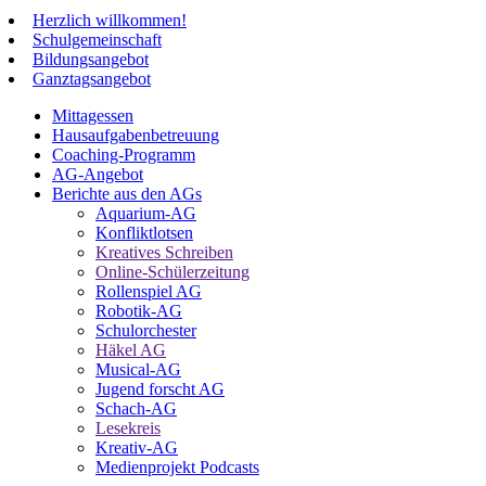
Herzlich willkommen!
Schulgemeinschaft
Bildungsangebot
Ganztagsangebot
Mittagessen
Hausaufgabenbetreuung
Coaching-Programm
AG-Angebot
Berichte aus den AGs
Aquarium-AG
Konfliktlotsen
Kreatives Schreiben
Online-Schülerzeitung
Rollenspiel AG
Robotik-AG
Schulorchester
Häkel AG
Musical-AG
Jugend forscht AG
Schach-AG
Lesekreis
Kreativ-AG
Medienprojekt Podcasts