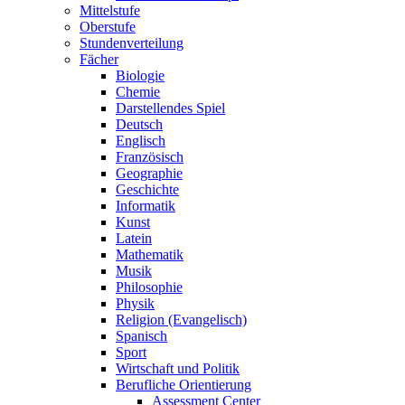
Mittelstufe
Oberstufe
Stundenverteilung
Fächer
Biologie
Chemie
Darstellendes Spiel
Deutsch
Englisch
Französisch
Geographie
Geschichte
Informatik
Kunst
Latein
Mathematik
Musik
Philosophie
Physik
Religion (Evangelisch)
Spanisch
Sport
Wirtschaft und Politik
Berufliche Orientierung
Assessment Center