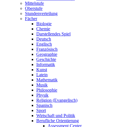
Mittelstufe
Oberstufe
Stundenverteilung
Fächer
Biologie
Chemie
Darstellendes Spiel
Deutsch
Englisch
Französisch
Geographie
Geschichte
Informatik
Kunst
Latein
Mathematik
Musik
Philosophie
Physik
Religion (Evangelisch)
Spanisch
Sport
Wirtschaft und Politik
Berufliche Orientierung
Assessment Center