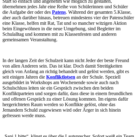
Start so einfach und angenehm wie möglich zu gestalten,
übernehmen jedes Jahr eine Reihe von Schülerinnen und Schüler
die Aufgabe der oder des
Patens
. Während der gesamten 5.Klasse,
aber auch darüber hinaus, betreuen mindestens vier der Patenschüler
eine Klasse, helfen mit Rat, Tat und so mancher witzigen Aktion
beim Eingewöhnen in die neue Umgebung, sind Begleiter im
Schulalltag und kommen mit zu Klassenfesten und anderen
gemeinsamen Veranstaltung.
In der langen Zeit der Schulzeit kann nicht Jeder der beste Freund
von allen Anderen sein. Das ist klar. Doch damit Streitigkeiten
gleich von Anfang an richtig behandelt und gelöst werden, gibt es
seit einigen Jahren die
Konfliktlotsen
an der Schule. Speziell
ausgebildet in Workshops am Wochenende sowie auch nach
Schulschluss leiten sie ein Gespräch zwischen den beiden
Konfliktparteien und sorgen dafür, dass diese in einem freundlichen
und offenen Gespräch zu einer Lösung kommen. Im eigens dafür
hergerichteten Raum werden so Konflikte gelöst, ohne das
Jemandem Schuld zugewiesen wird oder Ärger in sich hinein
gefressen werde muss.
„Sani 1 bitte“, klingt es über die Lautsprecher. Sofort weiß ein Team