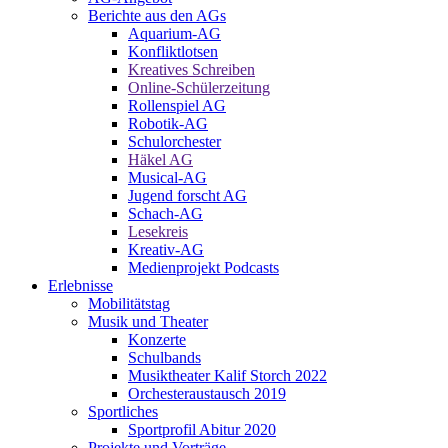
Berichte aus den AGs
Aquarium-AG
Konfliktlotsen
Kreatives Schreiben
Online-Schülerzeitung
Rollenspiel AG
Robotik-AG
Schulorchester
Häkel AG
Musical-AG
Jugend forscht AG
Schach-AG
Lesekreis
Kreativ-AG
Medienprojekt Podcasts
Erlebnisse
Mobilitätstag
Musik und Theater
Konzerte
Schulbands
Musiktheater Kalif Storch 2022
Orchesteraustausch 2019
Sportliches
Sportprofil Abitur 2020
Projekte und Vorträge