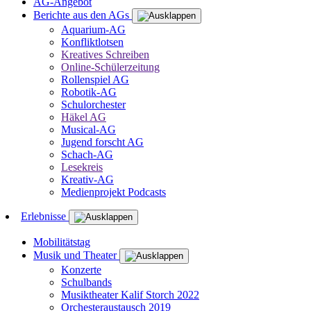
AG-Angebot
Berichte aus den AGs
Aquarium-AG
Konfliktlotsen
Kreatives Schreiben
Online-Schülerzeitung
Rollenspiel AG
Robotik-AG
Schulorchester
Häkel AG
Musical-AG
Jugend forscht AG
Schach-AG
Lesekreis
Kreativ-AG
Medienprojekt Podcasts
Erlebnisse
Mobilitätstag
Musik und Theater
Konzerte
Schulbands
Musiktheater Kalif Storch 2022
Orchesteraustausch 2019