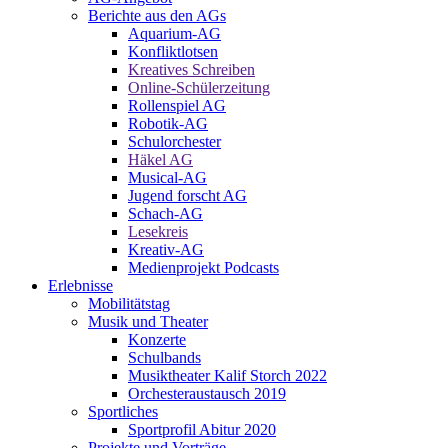
Berichte aus den AGs
Aquarium-AG
Konfliktlotsen
Kreatives Schreiben
Online-Schülerzeitung
Rollenspiel AG
Robotik-AG
Schulorchester
Häkel AG
Musical-AG
Jugend forscht AG
Schach-AG
Lesekreis
Kreativ-AG
Medienprojekt Podcasts
Erlebnisse
Mobilitätstag
Musik und Theater
Konzerte
Schulbands
Musiktheater Kalif Storch 2022
Orchesteraustausch 2019
Sportliches
Sportprofil Abitur 2020
Projekte und Vorträge