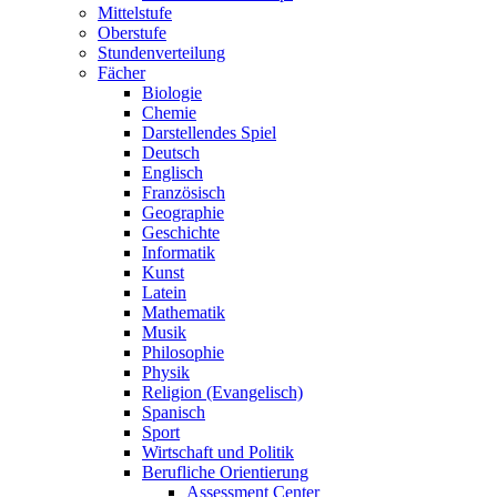
Mittelstufe
Oberstufe
Stundenverteilung
Fächer
Biologie
Chemie
Darstellendes Spiel
Deutsch
Englisch
Französisch
Geographie
Geschichte
Informatik
Kunst
Latein
Mathematik
Musik
Philosophie
Physik
Religion (Evangelisch)
Spanisch
Sport
Wirtschaft und Politik
Berufliche Orientierung
Assessment Center