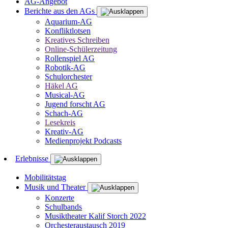
AG-Angebot
Berichte aus den AGs
Aquarium-AG
Konfliktlotsen
Kreatives Schreiben
Online-Schülerzeitung
Rollenspiel AG
Robotik-AG
Schulorchester
Häkel AG
Musical-AG
Jugend forscht AG
Schach-AG
Lesekreis
Kreativ-AG
Medienprojekt Podcasts
Erlebnisse
Mobilitätstag
Musik und Theater
Konzerte
Schulbands
Musiktheater Kalif Storch 2022
Orchesteraustausch 2019