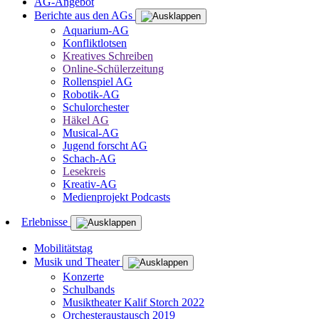
AG-Angebot
Berichte aus den AGs
Aquarium-AG
Konfliktlotsen
Kreatives Schreiben
Online-Schülerzeitung
Rollenspiel AG
Robotik-AG
Schulorchester
Häkel AG
Musical-AG
Jugend forscht AG
Schach-AG
Lesekreis
Kreativ-AG
Medienprojekt Podcasts
Erlebnisse
Mobilitätstag
Musik und Theater
Konzerte
Schulbands
Musiktheater Kalif Storch 2022
Orchesteraustausch 2019