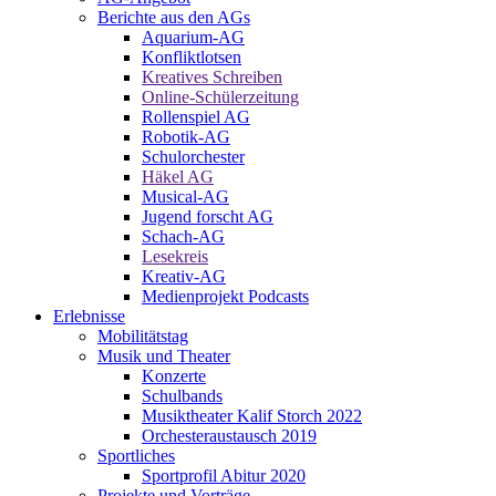
Berichte aus den AGs
Aquarium-AG
Konfliktlotsen
Kreatives Schreiben
Online-Schülerzeitung
Rollenspiel AG
Robotik-AG
Schulorchester
Häkel AG
Musical-AG
Jugend forscht AG
Schach-AG
Lesekreis
Kreativ-AG
Medienprojekt Podcasts
Erlebnisse
Mobilitätstag
Musik und Theater
Konzerte
Schulbands
Musiktheater Kalif Storch 2022
Orchesteraustausch 2019
Sportliches
Sportprofil Abitur 2020
Projekte und Vorträge