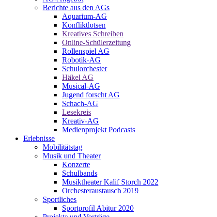
Berichte aus den AGs
Aquarium-AG
Konfliktlotsen
Kreatives Schreiben
Online-Schülerzeitung
Rollenspiel AG
Robotik-AG
Schulorchester
Häkel AG
Musical-AG
Jugend forscht AG
Schach-AG
Lesekreis
Kreativ-AG
Medienprojekt Podcasts
Erlebnisse
Mobilitätstag
Musik und Theater
Konzerte
Schulbands
Musiktheater Kalif Storch 2022
Orchesteraustausch 2019
Sportliches
Sportprofil Abitur 2020
Projekte und Vorträge