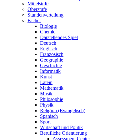
Mittelstufe
Oberstufe
Stundenverteilung
Fächer
Biologie
Chemie
Darstellendes Spiel
Deutsch
Englisch
Französisch
Geographie
Geschichte
Informatik
Kunst
Latein
Mathematik
Musik
Philosophie
Physik
Religion (Evangelisch)
Spanisch
Sport
Wirtschaft und Politik
Berufliche Orientierung
Assessment Center