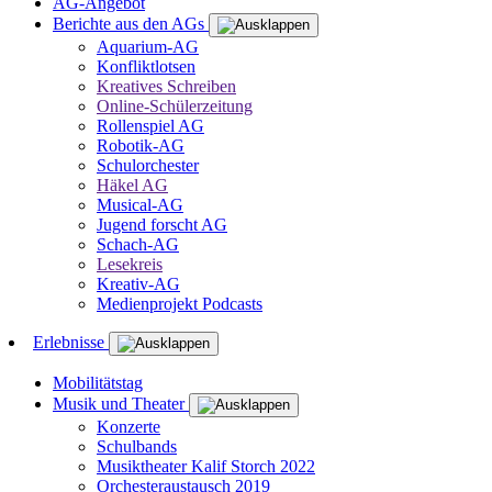
AG-Angebot
Berichte aus den AGs
Aquarium-AG
Konfliktlotsen
Kreatives Schreiben
Online-Schülerzeitung
Rollenspiel AG
Robotik-AG
Schulorchester
Häkel AG
Musical-AG
Jugend forscht AG
Schach-AG
Lesekreis
Kreativ-AG
Medienprojekt Podcasts
Erlebnisse
Mobilitätstag
Musik und Theater
Konzerte
Schulbands
Musiktheater Kalif Storch 2022
Orchesteraustausch 2019