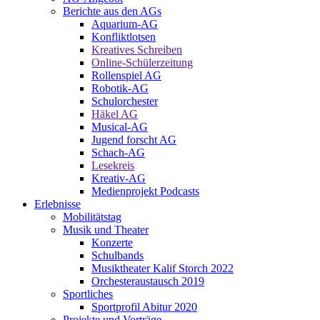
Berichte aus den AGs
Aquarium-AG
Konfliktlotsen
Kreatives Schreiben
Online-Schülerzeitung
Rollenspiel AG
Robotik-AG
Schulorchester
Häkel AG
Musical-AG
Jugend forscht AG
Schach-AG
Lesekreis
Kreativ-AG
Medienprojekt Podcasts
Erlebnisse
Mobilitätstag
Musik und Theater
Konzerte
Schulbands
Musiktheater Kalif Storch 2022
Orchesteraustausch 2019
Sportliches
Sportprofil Abitur 2020
Projekte und Vorträge