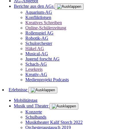
AG-Angebot
Berichte aus den AGs
Aquarium-AG
Konfliktlotsen
Kreatives Schreiben
Online-Schülerzeitung
Rollenspiel AG
Robotik-AG
Schulorchester
Häkel AG
Musical-AG
Jugend forscht AG
Schach-AG
Lesekreis
Kreativ-AG
Medienprojekt Podcasts
Erlebnisse
Mobilitätstag
Musik und Theater
Konzerte
Schulbands
Musiktheater Kalif Storch 2022
Orchesteraustausch 2019