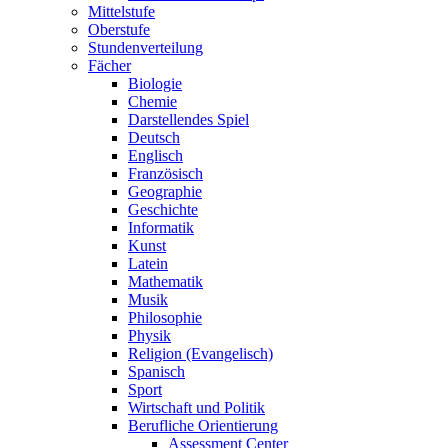
Mittelstufe
Oberstufe
Stundenverteilung
Fächer
Biologie
Chemie
Darstellendes Spiel
Deutsch
Englisch
Französisch
Geographie
Geschichte
Informatik
Kunst
Latein
Mathematik
Musik
Philosophie
Physik
Religion (Evangelisch)
Spanisch
Sport
Wirtschaft und Politik
Berufliche Orientierung
Assessment Center